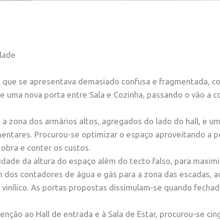
lade
a que se apresentava demasiado confusa e fragmentada, c
e uma nova porta entre Sala e Cozinha, passando o vão a c
a a zona dos armários altos, agregados do lado do hall, e 
mentares. Procurou-se optimizar o espaço aproveitando a p
obra e conter os custos.
idade da altura do espaço além do tecto falso, para maxim
m dos contadores de água e gás para a zona das escadas, 
vinílico. As portas propostas dissimulam-se quando fechad
enção ao Hall de entrada e à Sala de Estar, procurou-se cing