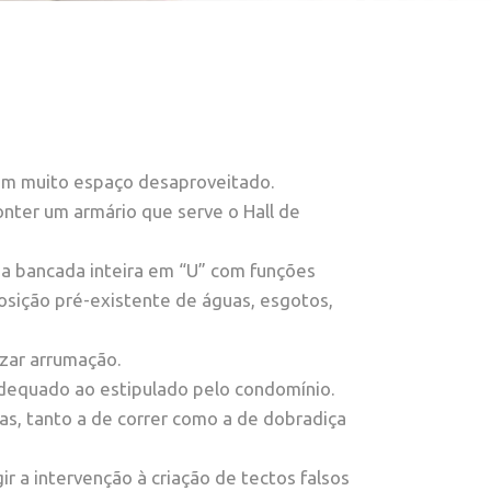
om muito espaço desaproveitado.
onter um armário que serve o Hall de
uma bancada inteira em “U” com funções
osição pré-existente de águas, esgotos,
izar arrumação.
adequado ao estipulado pelo condomínio.
as, tanto a de correr como a de dobradiça
ir a intervenção à criação de tectos falsos