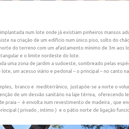
 implantada num lote onde já existiam pinheiros mansos a
siste na criação de um edifício num único piso, solto do chã
 norte do terreno com um afastamento mínimo de 3m aos lo
angular e o limite nordeste do lote.
riada uma zona de jardim a sudoeste, sombreado pelas espéc
o lote, um acesso viário e pedonal – o principal – no canto
 simples, branco e mediterrânico, justapõe-se a norte o vo
nção de um desvão sanitário na laje térrea, oferecendo lev
a de praia – é envolta num revestimento de madeira , que e
principal ( privado , intimo ) e o pátio norte de ligação func