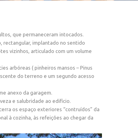
dultos, que permaneceram intocados.
o, rectangular, implantado no sentido
tes vizinhos, articulado com um volume
ies arbóreas ( pinheiros mansos – Pinus
 nascente do terreno e um segundo acesso
lume anexo da garagem.
eza e salubridade ao edifício.
ncerra os espaço exteriores “contruídos” da
ional à cozinha, às refeições ao chegar da